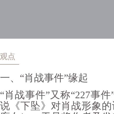
观点
一、“肖战事件”缘起
“肖战事件”又称“227事
说《下坠》对肖战形象的