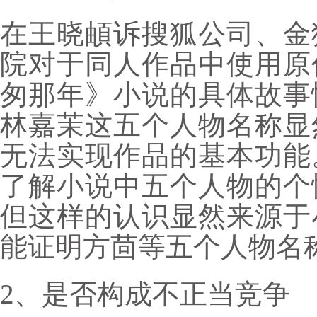
在王晓頔诉搜狐公司、金
院对于同人作品中使用原
匆那年》小说的具体故事
林嘉茉这五个人物名称显
无法实现作品的基本功能
了解小说中五个人物的个
但这样的认识显然来源于
能证明方茴等五个人物名称
2、是否构成不正当竞争