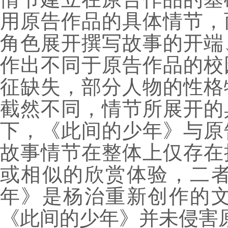
用原告作品的具体情节，
角色展开撰写故事的开端
作出不同于原告作品的校
征缺失，部分人物的性格
截然不同，情节所展开的
下，《此间的少年》与原
故事情节在整体上仅存在
或相似的欣赏体验，二
年》是杨治重新创作的
《此间的少年》并未侵害原