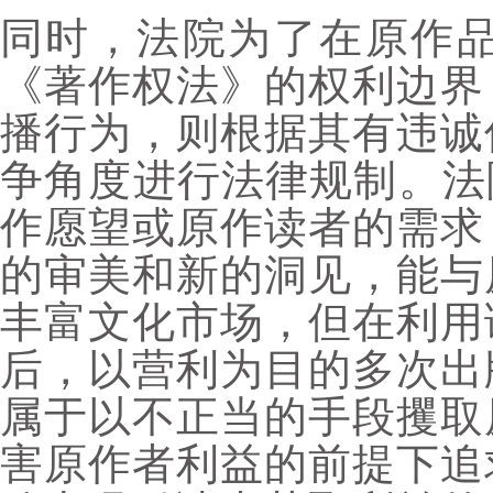
同时，法院为了在原作
《著作权法》的权利边界
播行为，则根据其有违诚
争角度进行法律规制。法
作愿望或原作读者的需求
的审美和新的洞见，能与
丰富文化市场，但在利用
后，以营利为目的多次出
属于以不正当的手段攫取
害原作者利益的前提下追