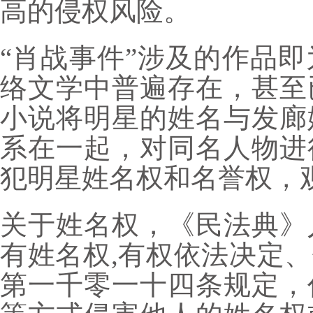
高的侵权风险。
“肖战事件”涉及的作品
络文学中普遍存在，甚至
小说将明星的姓名与发廊
系在一起，对同名人物进
犯明星姓名权和名誉权，
关于姓名权，《民法典》
有姓名权,有权依法决定
第一千零一十四条规定，