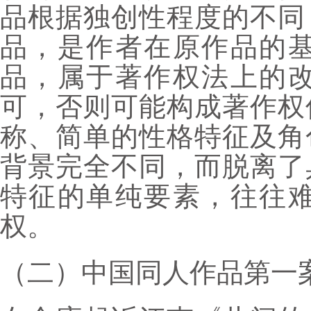
品根据独创性程度的不同
品，是作者在原作品的
品，属于著作权法上的
可，否则可能构成著作权
称、简单的性格特征及角
背景完全不同，而脱离了
特征的单纯要素，往往
权。
（二）中国同人作品第一