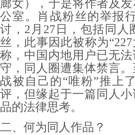
廊女），于是将作者及发
公室。肖战粉丝的举报
讨，2月27日，包括同
丝，此事因此被称为“227
称，中国内地用户已无法
守，同人圈遭集体禁言。
战被自己的“唯粉”推上
评，但缘起于一篇同人小
品的法律思考。
二、何为同人作品？