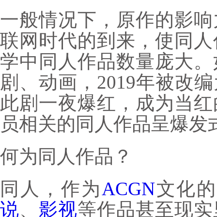
一般情况下，原作的影响
联网时代的到来，使同人
学中同人作品数量庞大。
剧、动画，2019年被
此剧一夜爆红，成为当红
员相关的同人作品呈爆发
何为同人作品？
同人，作为
ACGN
文化的
说
、
影视
等作品甚至现实