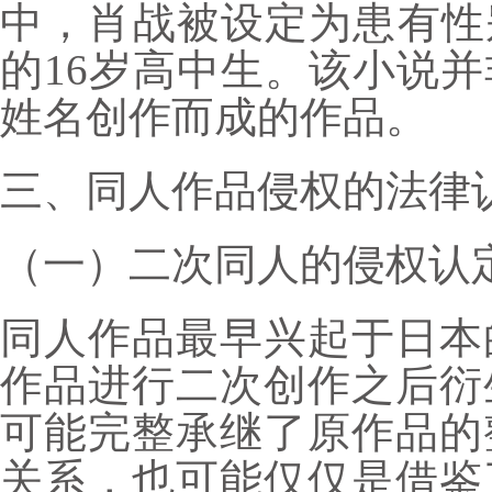
中，肖战被设定为患有性
的16岁高中生。该小说
姓名创作而成的作品。
三、同人作品侵权的法律
（一）二次同人的侵权认
同人作品最早兴起于日本
作品进行二次创作之后衍
可能完整承继了原作品的
关系，也可能仅仅是借鉴