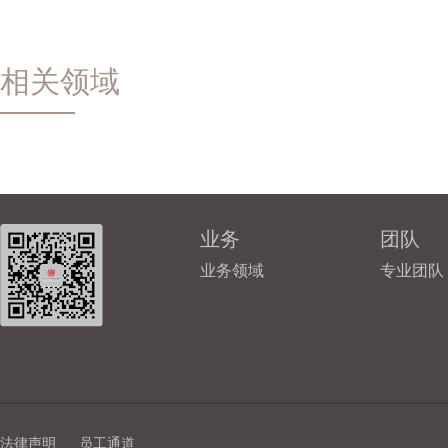
相关领域
业务
团队
业务领域
专业团队
法律声明
员工通道