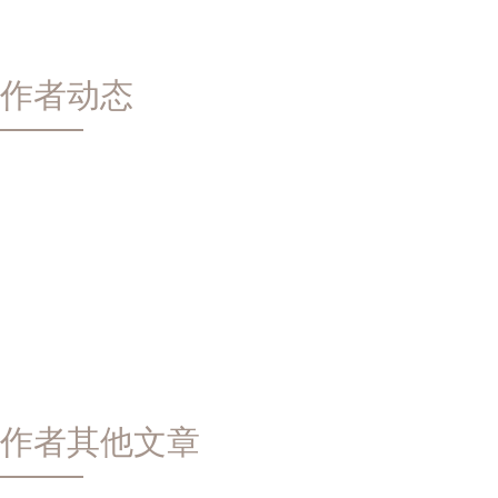
作者动态
作者其他文章