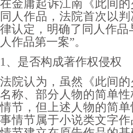
在金庸起诉江南《此间的
同人作品，法院首次以判
律认定，明确了同人作品
人作品第一案”。
1、是否构成著作权侵权
法院认为，虽然《此间的
名称、部分人物的简单性
情节，但上述人物的简单
事情节属于小说类文字作
情节建立在原告作品的基