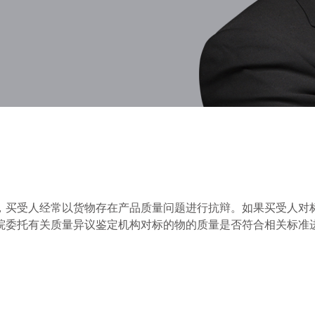
，买受人经常以货物存在产品质量问题进行抗辩。如果买受人对
院委托有关质量异议鉴定机构对标的物的质量是否符合相关标准