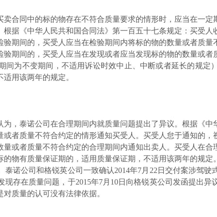
买卖合同中的标的物存在不符合质量要求的情形时，应当在一定
。根据《中华人民共和国合同法》第一百五十七条规定：买受人
检验期间的，买受人应当在检验期间内将标的物的数量或者质量
检验期间的，买受人应当在发现或者应当发现标的物的数量或者
期间为不变期间，不适用诉讼时效中止、中断或者延长的规定
不适用该两年的规定。
案件中认为，泰诺公司在合理期间内就质量问题提出了异议。根据《
量或者质量不符合约定的情形通知买受人。买受人怠于通知的，
数量或者质量不符合约定的合理期间内通知出卖人。买受人在合
标的物有质量保证期的，适用质量保证期，不适用该两年的规定
泰诺公司和格锐英公司一致确认2014年7月22日交付案涉驾
现存在质量问题，于2015年7月10日向格锐英公司发函提出
是对质量的认可没有法律依据。