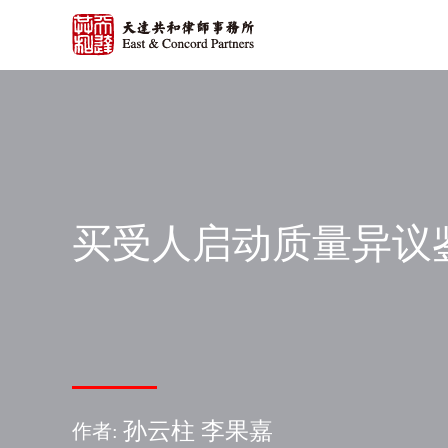
买受人启动质量异议
孙云柱 李果嘉
作者: