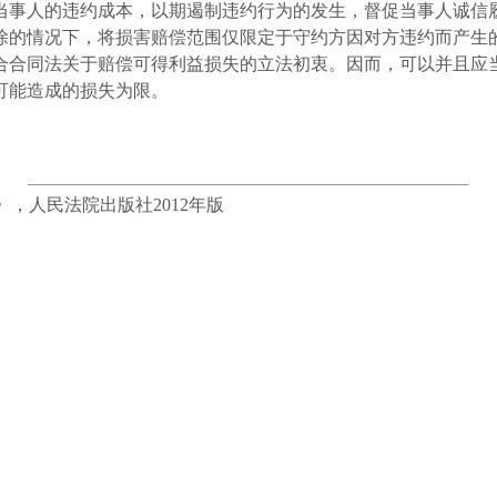
当事人的违约成本，以期遏制违约行为的发生，督促当事人诚信
除的情况下，将损害赔偿范围仅限定于守约方因对方违约而产生
合合同法关于赔偿可得利益损失的立法初衷。因而，可以并且应
可能造成的损失为限。
，人民法院出版社2012年版