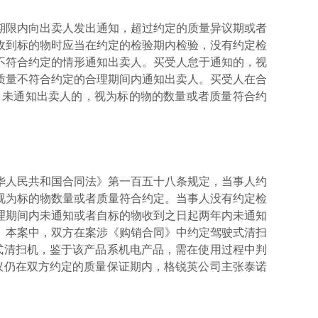
期限内向出卖人发出通知，超过约定的质量异议期或者
收到标的物时应当在约定的检验期内检验，没有约定检
不符合约定的情形通知出卖人。买受人怠于通知的，视
质量不符合约定的合理期间内通知出卖人。买受人在合
）未通知出卖人的，视为标的物的数量或者质量符合约
中华人民共和国合同法》第一百五十八条规定，当事人约
视为标的物数量或者质量符合约定。当事人没有约定检
理期间内未通知或者自标的物收到之日起两年内未通知
。本案中，双方在案涉《购销合同》中约定驾驶式清扫
驶式清扫机，鉴于该产品系机电产品，需在使用过程中判
异议仍在双方约定的质量保证期内，格锐英公司主张泰诺