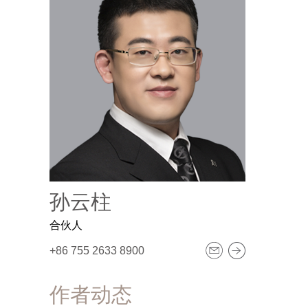
孙云柱
合伙人
+86 755 2633 8900
作者动态