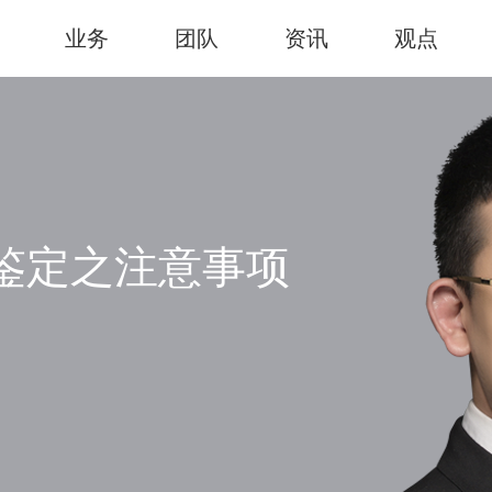
业务
团队
资讯
观点
鉴定之注意事项