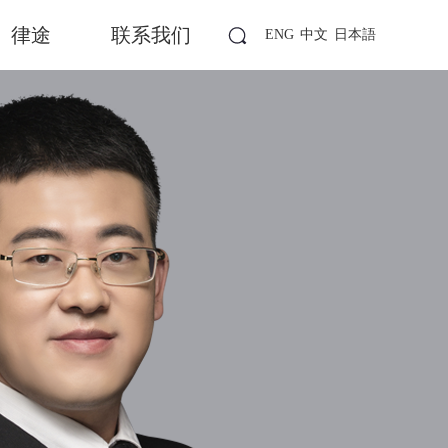
律途
联系我们
ENG
中文
日本語